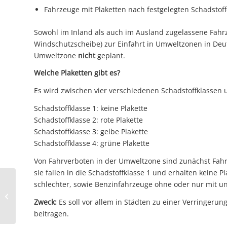
Fahrzeuge mit Plaketten nach festgelegten Schadstof
Sowohl im Inland als auch im Ausland zugelassene Fahrz
Windschutzscheibe) zur Einfahrt in Umweltzonen in Deuts
Umweltzone
nicht
geplant.
Welche Plaketten gibt es?
Es wird zwischen vier verschiedenen Schadstoffklassen 
Schadstoffklasse 1: keine Plakette
Schadstoffklasse 2: rote Plakette
Schadstoffklasse 3: gelbe Plakette
Schadstoffklasse 4: grüne Plakette
Von Fahrverboten in der Umweltzone sind zunächst Fahrz
sie fallen in die Schadstoffklasse 1 und erhalten keine P
schlechter, sowie Benzinfahrzeuge ohne oder nur mit un
Umschreibung eines Fahrzeuges von
außerhalb nach Coburg „gleicher
Zweck:
Es soll vor allem in Städten zu einer Verringeru
Halter...
beitragen.